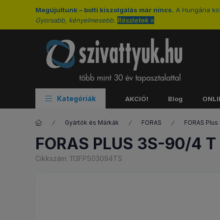
Megújultunk – bolti kiszolgálás már nincs.
A Hungária kör
Gyorsabb, kényelmesebb.
Részletek »
Kategóriák
AKCIÓ!
Blog
ONLI
Gyártók és Márkák
FORAS
FORAS Plus
FORAS PLUS 3S-90/4 T
Cikkszám:
113FPS03094TS