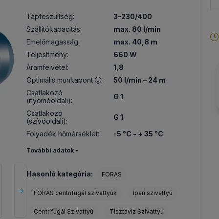
Tápfeszültség
:
3-230/400
Szállítókapacitás
:
max. 80 l/min
Emelőmagasság
:
max. 40,8 m
Teljesítmény
:
660 W
Áramfelvétel
:
1,8
Optimális munkapont
:
50 l/min – 24 m
Csatlakozó
G 1
(nyomóoldali)
:
Csatlakozó
G 1
(szívóoldali)
:
Folyadék hőmérséklet
:
-5 °C - + 35 °C
További adatok
Hasonló kategória:
FORAS
FORAS centrifugál szivattyúk
Ipari szivattyú
Centrifugál Szivattyú
Tisztavíz Szivattyú