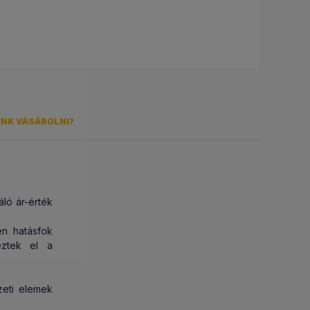
ÜNK VÁSÁROLNI?
áló ár-érték
 teljes
mmáron 27
én hatásfok
yeztek el a
Grafit-
)
ezeti elemek
letünkön