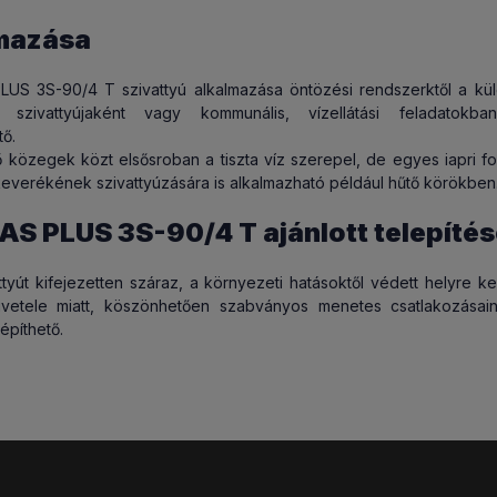
záma
:
4
 termékkel rendelkezünk,
a boltunkban akár meg is tekintheti
az 
mazása
erméket
aga
:
Rozsdamentes acél AISI 304
rtalmak
:
OM
- 14 nap biztonságot nyújtunk!
lus szivattyúk ismertetőjének letöltése
US 3S-90/4 T szivattyú alkalmazása öntözési rendszerktől a külö
k szivattyújaként vagy kommunális, vízellátási feladatokba
ént a megrendelt terméket 14 napon belül indoklás nélkül visszakül
tő.
8,5 kg/db
tő közegek közt elsősroban a tiszta víz szerepel, de egyes iapri 
HATÓSÁG
- Átláthatóak vagyunk!
keverékének szivattyúzására is alkalmazható például hűtő körökben
 húsz éve ugyanott van a boltunk...
Minden vásárlásról
hivatalos
AS PLUS 3S-90/4 T ajánlott telepíté
adunk
, a termékhez mellékeljük a magyar gyártói képviselet által bizt
gyet!
ttyút kifejezetten száraz, a környezeti hatásoktől védett helyre kell
vetele miatt, köszönhetően szabványos menetes csatlakozása
- Nálunk az eredetit veheti meg!
építhető.
magyarországi szervizháttérrel rendelkező
hivatalos képviselettő
 termékeket forgalmazunk
. Ha tőlünk vásárol ennek minden előn
, a gyártó képviselete által nyújtott garanciális háttér