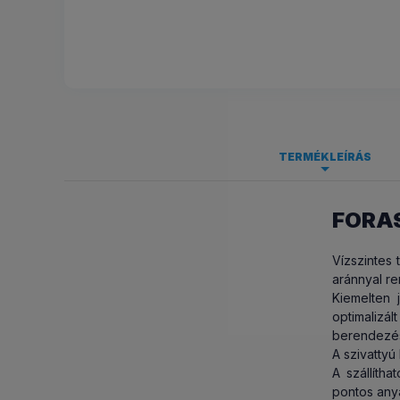
TERMÉKLEÍRÁS
FORAS
Járókerék
:
SZAKÉRT
Védettség
:
Vízszintes 
Szivattyúhá
Egy hozzáé
aránnyal re
szivattyú 
Frekvencia [
Kiemelten 
éve adnak
optimalizá
Tengely any
berendezé
Tengelytömí
RAKTÁRK
A szivattyú
A szállítha
Tervezett té
Mi nem cs
pontos anya