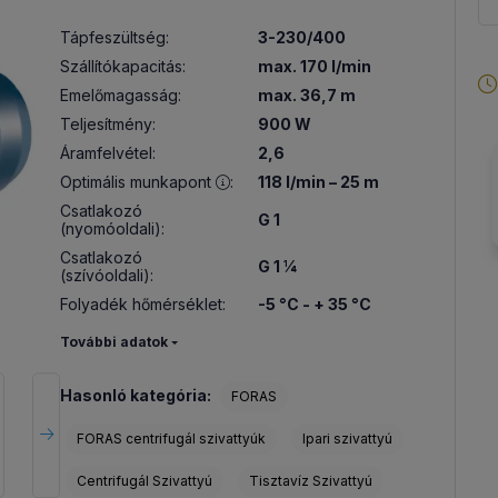
Tápfeszültség
:
3-230/400
Szállítókapacitás
:
max. 170 l/min
Emelőmagasság
:
max. 36,7 m
Teljesítmény
:
900 W
Áramfelvétel
:
2,6
Optimális munkapont
:
118 l/min – 25 m
Csatlakozó
G 1
(nyomóoldali)
:
Csatlakozó
G 1 ¼
(szívóoldali)
:
Folyadék hőmérséklet
:
-5 °C - + 35 °C
További adatok
Hasonló kategória:
FORAS
FORAS centrifugál szivattyúk
Ipari szivattyú
Centrifugál Szivattyú
Tisztavíz Szivattyú