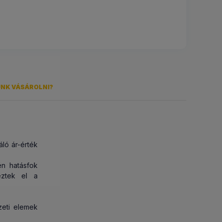
ÜNK VÁSÁROLNI?
áló ár-érték
 teljes
mmáron 27
én hatásfok
yeztek el a
Grafit-
)
ezeti elemek
letünkön