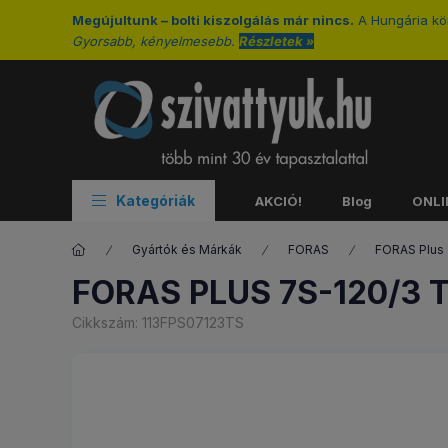
Megújultunk – bolti kiszolgálás már nincs.
A Hungária kör
Gyorsabb, kényelmesebb.
Részletek »
Kategóriák
AKCIÓ!
Blog
ONLI
Gyártók és Márkák
FORAS
FORAS Plus
FORAS PLUS 7S-120/3 
Cikkszám:
113FPS07123TS