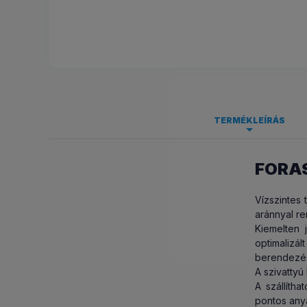
TERMÉKLEÍRÁS
FORAS
Járókerék
:
SZAKÉRT
Védettség
:
Vízszintes 
Szivattyúhá
Egy hozzáé
aránnyal re
szivattyú 
Frekvencia [
Kiemelten 
éve adnak
optimalizá
Tengely any
berendezé
Tengelytömí
RAKTÁRK
A szivattyú
A szállítha
Tervezett té
Mi nem cs
pontos anya