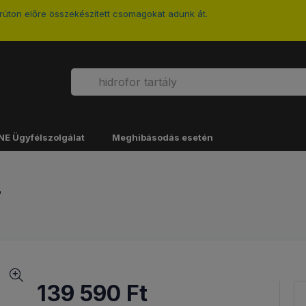
úton előre összekészített csomagokat adunk át.
NE Ügyfélszolgálat
Meghibásodás esetén
T
139 590
Ft